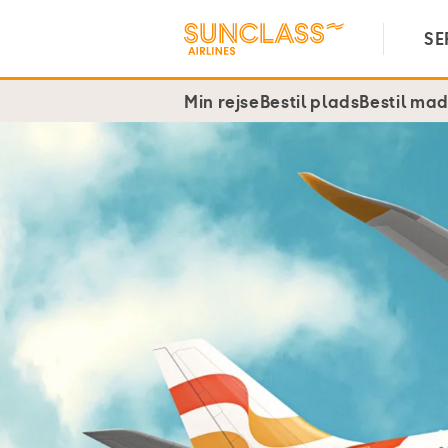
SE
Min rejse
Bestil plads
Bestil ma