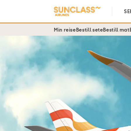
SE
Min reise
Bestill sete
Bestill mat